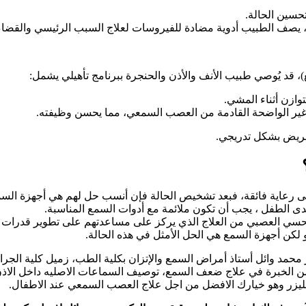
تحسين الحالة.
ة، يصف الطبيب أدوية مضادة للفيروسات لعلاج السبب الرئيسي والقضاء 
، قد يُوصي طبيب الأنف والأذن والحنجرة ببرنامج تأهيلي يشمل:
ازن أثناء المشي.
غير الواضحة القادمة من العصب السمعي، مما يحسن وظيفته.
مريض بشكل تدريجي.
ى رعاية فائقة، فبعد تشخيص الحالة فإن أنسب حل لهم هي أجهزة ال
الطفل ، يجب أن تكون ملائمة مع أدوات السمع المناسبة.
لحسي العصبي من العلاج الذي يركز على مساعدتهم على تطوير قدرات ا
لكن أجهزة السمع هي الحل الأمثل في هذه الحالة.
محمد وائل أستاذ أمراض السمع والإتزان بكلية الطب، زميل كلية الجراح
دكتوراه طب السمع والإتزان جامعة عين شمس، 25 عاما من الخبرة في علاج ضعف السمع، توصيف السماعا
ليزر وهو خيارك الافضل من اجل علاج العصب السمعي عند الاطفال.