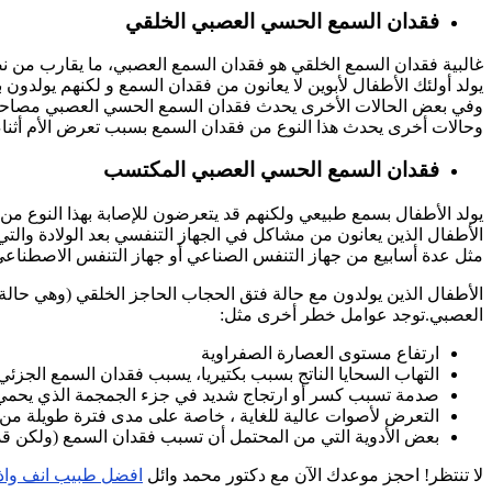
فقدان السمع الحسي العصبي الخلقي
غالبية فقدان السمع الخلقي هو فقدان السمع العصبي، ما يقارب من نص
يولد أولئك الأطفال لأبوين لا يعانون من فقدان السمع و لكنهم يولدون 
وفي بعض الحالات الأخرى يحدث فقدان السمع الحسي العصبي مصاحب 
وحالات أخرى يحدث هذا النوع من فقدان السمع بسبب تعرض الأم أثناء
فقدان السمع الحسي العصبي المكتسب
يولد الأطفال بسمع طبيعي ولكنهم قد يتعرضون للإصابة بهذا النوع من ف
الأطفال الذين يعانون من مشاكل في الجهاز التنفسي بعد الولادة والتي ت
مثل عدة أسابيع من جهاز التنفس الصناعي أو جهاز التنفس الاصطناعي ا
الأطفال الذين يولدون مع حالة فتق الحجاب الحاجز الخلقي (وهي ح
العصبي.توجد عوامل خطر أخرى مثل:
ارتفاع مستوى العصارة الصفراوية
التهاب السحايا الناتج بسبب بكتيريا، يسبب فقدان السمع الجزئي 
صدمة تسبب كسر أو ارتجاج شديد في جزء الجمجمة الذي يحمي 
التعرض لأصوات عالية للغاية ، خاصة على مدى فترة طويلة من
بعض الأدوية التي من المحتمل أن تسبب فقدان السمع (ولكن قد
لا تنتظر! احجز موعدك الآن مع دكتور محمد وائل
افضل طبيب انف واذ