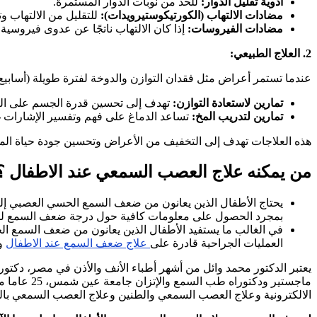
أدوية تقليل الدوار:
للحد من نوبات الدوار المستمرة.
مضادات الالتهاب (الكورتيكوستيرويدات):
للتقليل من الالتهاب و
مضادات الفيروسات:
إذا كان الالتهاب ناتجًا عن عدوى فيروسي
2. العلاج الطبيعي:
عندما تستمر أعراض مثل فقدان التوازن والدوخة لفترة طويلة (أسابيع)
تمارين لاستعادة التوازن:
تهدف إلى تحسين قدرة الجسم على التو
تمارين لتدريب المخ:
تساعد الدماغ على فهم وتفسير الإشارات 
هذه العلاجات تهدف إلى التخفيف من الأعراض وتحسين جودة حياة ال
من يمكنه علاج العصب السمعي عند الاطفال ؟
يحتاج الأطفال الذين يعانون من ضعف السمع الحسي العصبي إل
بمجرد الحصول على معلومات كافية حول درجة ضعف السمع لدى 
في الغالب ما يستفيد الأطفال الذين يعانون من ضعف السمع ا
العمليات الجراحية قادرة على
علاج ضعف السمع عند الاطفال
و 
يعتبر الدكتور محمد وائل من أشهر أطباء الأنف والأذن في مصر، دكتور 
ماجستير و
الالكترونية وعلاج العصب السمعي والطنين وعلاج العصب السمعي بال