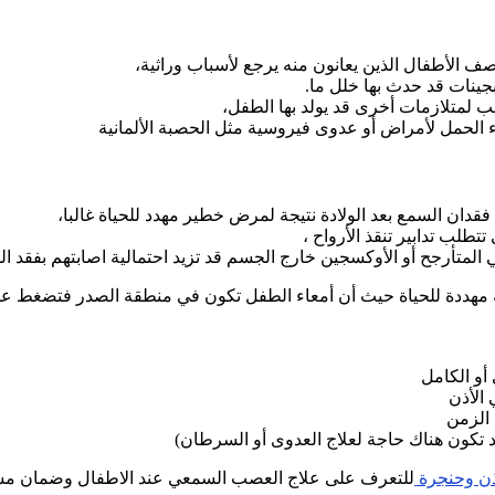
ف الأطفال الذين يعانون منه يرجع لأسباب وراثية،
بجينات قد حدث بها خلل ما.
لمتلازمات أخرى قد يولد بها الطفل،
 الحمل لأمراض أو عدوى فيروسية مثل الحصبة الألمانية
قدان السمع بعد الولادة نتيجة لمرض خطير مهدد للحياة غالبا،
تطلب تدابير تنقذ الأرواح ،
لمتأرجح أو الأوكسجين خارج الجسم قد تزيد احتمالية اصابتهم بفقد ال
الة مهددة للحياة حيث أن أمعاء الطفل تكون في منطقة الصدر فتضغط
أو الكامل
الأذن
 الزمن
 تكون هناك حاجة لعلاج العدوى أو السرطان)
ن وحنجرة
للتعرف على علاج العصب السمعي عند الاطفال وضمان م