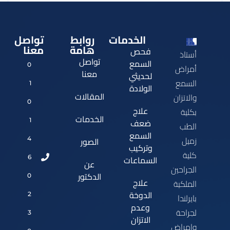
الخدمات
روابط
تواصل
علاج التهاب الاذن عند الاطفال
هامة
معنا
فحص
أستاذ
تواصل
السمع
0
أمراض
معنا
لحديثي
السمع
1
الولادة
المقالات
والاتزان
0
علاج
بكلية
الخدمات
ضعف
1
الطب
السمع
زميل
الصور
4
وتركيب
كلية
السماعات
6
عن
الجراحين
الدكتور
0
علاج
الملكية
الدوخة
2
بايرلندا
وعدم
لجراحة
3
الاتزان
وامراض