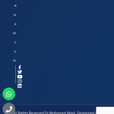
d
w
a
el.
c
o
m
All Rights Reserved Dr Mohamed Wael, Developed and