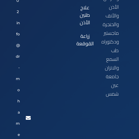
0
الأذن
علاج
2
طنين
والأنف
الأذن
والحنجرة
in
ماجستير
زراعة
fo
ودكتوراه
القوقعة
@
طب
dr
السمع
والاتزان
-
جامعة
m
عين
o
شمس
h
a
m
e