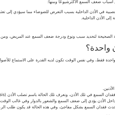
أسباب ضعف السمع الاكثرشيوعًا ومنها:
العصبية في الأذن الداخلية بسبب التعرض للضوضاء مما سيؤدي إلى ت
لى الأذن الداخلية.
 الصحيحة لتحديد سبب ونوع ودرجة ضعف السمع عند المريض، ومن ثم 
 واحدة؟
احدة فقط، وفي نفس الوقت تكون لديه القدرة على الاستماع للأصو
أذنين.
لسمع في تلك الأذن، ونعرف تلك الحالة باسم تصلب الأذن (Otosclerosis).
دث فقدان السمع بشكل مفاجئ، وفي هذه الحالة قد يكون طلب الرعاي