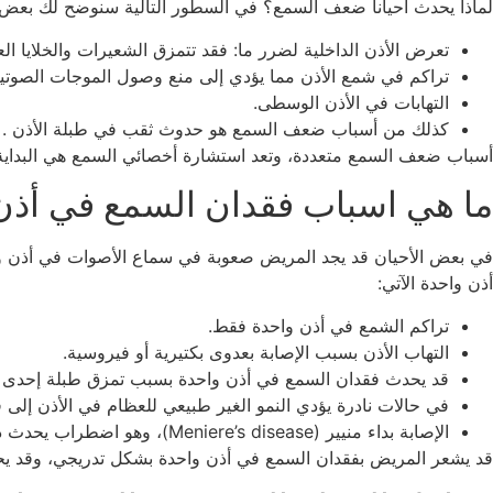
لماذا يحدث أحيانا ضعف السمع؟ في السطور التالية سنوضح لك بعض 
تعرض الأذن الداخلية لضرر ما: فقد تتمزق الشعيرات والخلايا 
تراكم في شمع الأذن مما يؤدي إلى منع وصول الموجات الصوتية إ
التهابات في الأذن الوسطى.
كذلك من أسباب ضعف السمع هو حدوث ثقب في طبلة الأذن .
أسباب ضعف السمع متعددة، وتعد استشارة أخصائي السمع هي البداية
ما هي اسباب فقدان السمع في أذن
في بعض الأحيان قد يجد المريض صعوبة في سماع الأصوات في أذن و
أذن واحدة الآتي:
تراكم الشمع في أذن واحدة فقط.
التهاب الأذن بسبب الإصابة بعدوى بكتيرية أو فيروسية.
قد يحدث فقدان السمع في أذن واحدة بسبب تمزق طبلة إحدى ال
في حالات نادرة يؤدي النمو الغير طبيعي للعظام في الأذن إلى فقدان ا
الإصابة بداء منيير (Meniere’s disease)، وهو اضطراب يحدث داخل الأذن يؤدي إلى ضعف السمع والشعور بالدوار وفي غالب الوقت يؤثر ذلك ذلك الاضطراب على أذن واحدة فقط.
قد يشعر المريض بفقدان السمع في أذن واحدة بشكل تدريجي، وقد يح