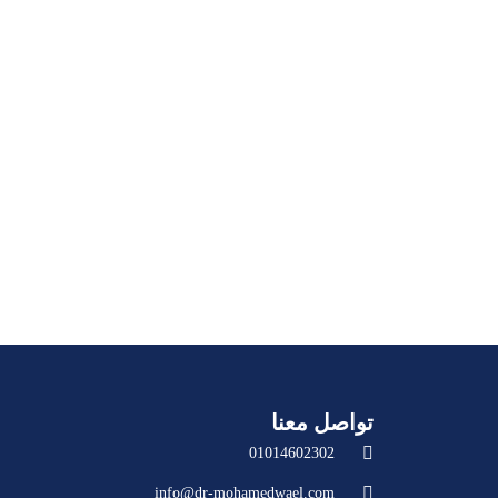
تواصل معنا
01014602302
info@dr-mohamedwael.com