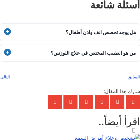
أسئلة شائعة
هل يوجد تخصص انف واذن أطفال؟
نعم، يوجد تخصص أنف وأذن وحنجرة للأطفال، وهو فرع من طب
من هو الطبيب المختص في علاج اللوزتين؟
الأنف والأذن والحنجرة يركز على تشخيص وعلاج مشكلات هذه
الأعضاء لدى الأطفال، مثل التهابات الأذن الوسطى، تضخم
الطبيب المختص في علاج اللوزتين هو دكتور الأنف والأذن
اللوزتين، واضطرابات السمع والتنفس.
السابق
التالي
والحنجرة، حيث يقوم بتشخيص التهابات اللوزتين وعلاجها، وقد يلجأ
إلى استئصالهما جراحيًا في الحالات المزمنة أو المتكررة.
شارك هذا المقال:
اقرأ أيضاً..