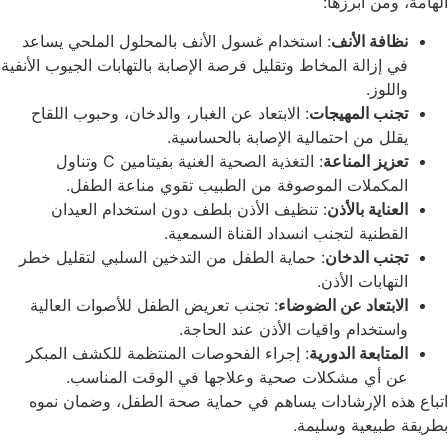
الهامة، ومن أبرزها:
نظافة الأنف
: استخدام غسول الأنف بالمحلول الملحي يساعد
في إزالة المخاط وتقليل فرصة الإصابة بالتهابات الجيوب الأنفية
واللوز.
تجنب المهيجات
: الابتعاد عن الغبار، والدخان، وحبوب اللقاح
يقلل من احتمالية الإصابة بالحساسية.
تعزيز المناعة
: التغذية الصحية الغنية بفيتامين C وتناول
المكملات الموصوفة من الطبيب تقوي مناعة الطفل.
العناية بالأذن
: تنظيف الأذن بلطف دون استخدام العيدان
القطنية لتجنب انسداد القناة السمعية.
تجنب الدخان
: حماية الطفل من التدخين السلبي لتقليل خطر
التهابات الأذن.
الابتعاد عن الضوضاء
: تجنب تعريض الطفل للأصوات العالية
واستخدام واقيات الأذن عند الحاجة.
المتابعة الدورية
: إجراء الفحوصات المنتظمة للكشف المبكر
عن أي مشكلات صحية وعلاجها في الوقت المناسب.
اتباع هذه الإرشادات يساهم في حماية صحة الطفل، وضمان نموه
بطريقة طبيعية وسليمة.