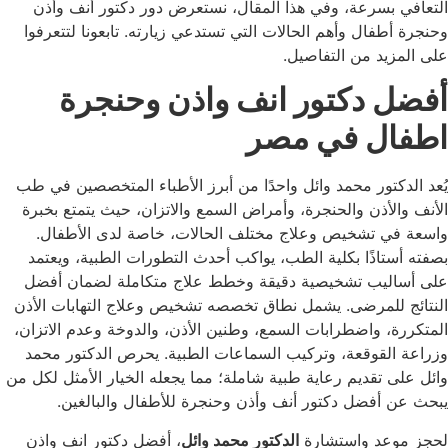
التعافي بسرعة، وفي هذا المقال، نستعرض دور دكتور أنف وأذن
وحنجرة أطفال وأهم الحالات التي تستدعي زيارته. تابعونا لتتعرفوا
على المزيد من التفاصيل.
أفضل دكتور انف واذن وحنجرة
اطفال في مصر
يُعد الدكتور محمد وائل واحدًا من أبرز الأطباء المتخصصين في طب
الأنف والأذن والحنجرة، وأمراض السمع والاتزان، حيث يتمتع بخبرة
واسعة في تشخيص وعلاج مختلف الحالات، خاصة لدى الأطفال.
بصفته أستاذًا بكلية الطب، يواكب أحدث التطورات الطبية، ويعتمد
على أساليب تشخيصية دقيقة وخطط علاج متكاملة لضمان أفضل
النتائج للمرضى. يشمل نطاق تخصصه تشخيص وعلاج التهابات الأذن
المتكررة، واضطرابات السمع، وطنين الأذن، والدوخة وعدم الاتزان،
وزراعة القوقعة، وتركيب السماعات الطبية. يحرص الدكتور محمد
وائل على تقديم رعاية طبية شاملة؛ مما يجعله الخيار الأمثل لكل من
يبحث عن أفضل دكتور أنف وأذن وحنجرة للأطفال والبالغين.
لحجز موعد واستشارة
الدكتور محمد وائل
، أفضل دكتور انف واذن