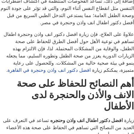
إضافةً إلى ذلك، تساعد الفحوصات المنتظمة في اكتشاف اضطرابات
التنفس مثل انقطاع النفس أثناء النوم، والتي قد تؤثر على جودة النوم
وصحة الطفل العامة؛ مما يستدعي التدخل الطبي السريع من قبل
أفضل دكتور اطفال انف واذن وحنجرة في مصر.
علاوةً على العلاج، فإن زيارة افضل دكتور انف واذن وحنجرة اطفال
تساهم في توعية الأهل حول أفضل الطرق للحفاظ على صحة
الطفل، والوقاية من المشكلات المحتملة. لذا، فإن الالتزام بهذه
الزيارات الدورية يعزز من صحة الطفل وتطوره السليم، مما يجعله
ينمو في بيئة صحية خالية من المشكلات. وللحصول على رعاية
متميزة، يمكنكم زيارة
افضل دكتور انف واذن وحنجرة في القاهرة
.
أهم النصائح للحفاظ على صحة
الانف والأذن والحنجرة لدى
الأطفال
زيارة
افضل دكتور اطفال انف واذن وحنجره
تساعد في التعرف على
العديد من النصائح التي تساهم في الحفاظ على صحة هذه الأعضاء