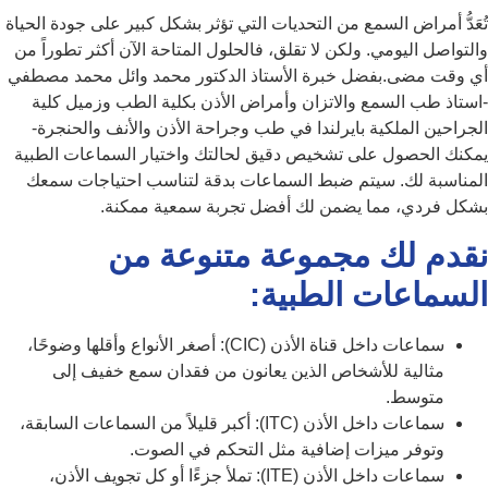
تُعَدُّ أمراض السمع من التحديات التي تؤثر بشكل كبير على جودة الحياة
والتواصل اليومي. ولكن لا تقلق، فالحلول المتاحة الآن أكثر تطوراً من
أي وقت مضى.
بفضل خبرة الأستاذ الدكتور محمد وائل محمد مصطفي
-استاذ طب السمع والاتزان وأمراض الأذن بكلية الطب وزميل كلية
الجراحين الملكية بايرلندا في طب وجراحة الأذن والأنف والحنجرة-
يمكنك الحصول على تشخيص دقيق لحالتك واختيار السماعات الطبية
المناسبة لك. سيتم ضبط السماعات بدقة لتناسب احتياجات سمعك
بشكل فردي، مما يضمن لك أفضل تجربة سمعية ممكنة.
نقدم لك مجموعة متنوعة من
السماعات الطبية:
سماعات داخل قناة الأذن (CIC): أصغر الأنواع وأقلها وضوحًا،
مثالية للأشخاص الذين يعانون من فقدان سمع خفيف إلى
متوسط.
سماعات داخل الأذن (ITC): أكبر قليلاً من السماعات السابقة،
وتوفر ميزات إضافية مثل التحكم في الصوت.
سماعات داخل الأذن (ITE): تملأ جزءًا أو كل تجويف الأذن،